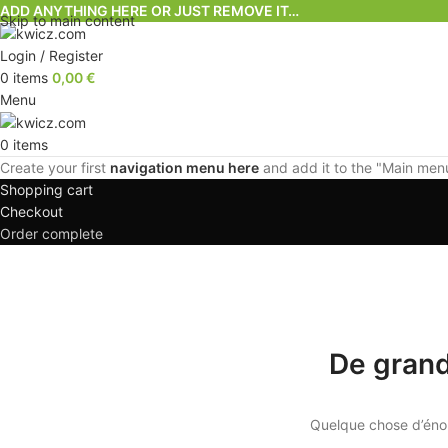
ADD ANYTHING HERE OR JUST REMOVE IT…
Skip to main content
Login / Register
0
items
0,00
€
Menu
0
items
Create your first
navigation menu here
and add it to the "Main menu
Shopping cart
Checkout
Order complete
De grand
Quelque chose d’énor