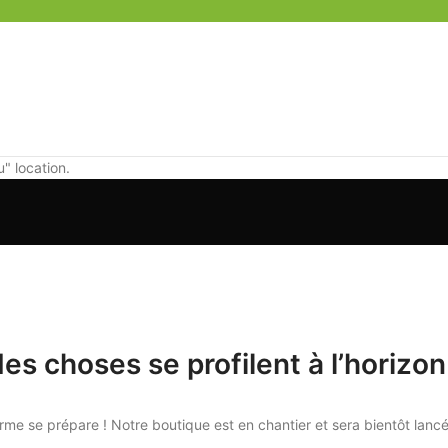
" location.
es choses se profilent à l’horizon
me se prépare ! Notre boutique est en chantier et sera bientôt lancé